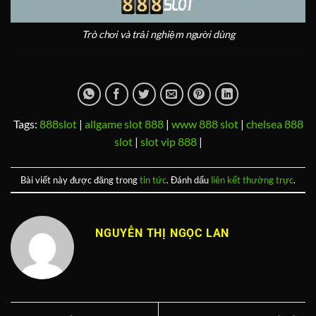
Trò chơi và trải nghiệm người dùng
Tags:
888slot
|
allgame slot 888
|
www 888 slot
|
chelsea 888
slot
|
slot vip 888
|
Bài viết này được đăng trong
tin tức
. Đánh dấu
liên kết thường trực
.
NGUYỄN THỊ NGỌC LAN