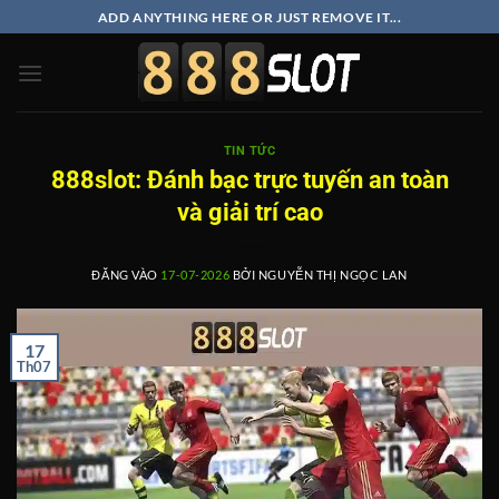
Bỏ
ADD ANYTHING HERE OR JUST REMOVE IT...
qua
nội
dung
TIN TỨC
888slot: Đánh bạc trực tuyến an toàn
và giải trí cao
ĐĂNG VÀO
17-07-2026
BỞI
NGUYỄN THỊ NGỌC LAN
17
Th07