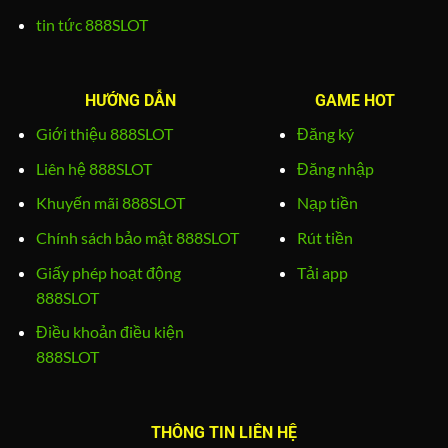
tin tức 888SLOT
HƯỚNG DẪN
GAME HOT
Giới thiệu 888SLOT
Đăng ký
Liên hệ 888SLOT
Đăng nhập
Khuyến mãi 888SLOT
Nạp tiền
Chính sách bảo mật 888SLOT
Rút tiền
Giấy phép hoạt động
Tải app
888SLOT
Điều khoản điều kiện
888SLOT
THÔNG TIN LIÊN HỆ