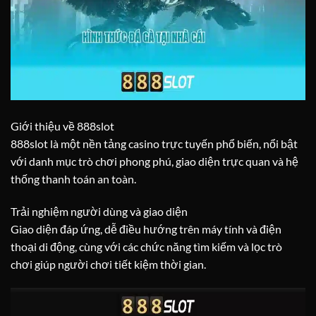
Giới thiệu về 888slot
888slot là một nền tảng casino trực tuyến phổ biến, nổi bật
với danh mục trò chơi phong phú, giao diện trực quan và hệ
thống thanh toán an toàn.
Trải nghiệm người dùng và giao diện
Giao diện đáp ứng, dễ điều hướng trên máy tính và điện
thoại di động, cùng với các chức năng tìm kiếm và lọc trò
chơi giúp người chơi tiết kiệm thời gian.