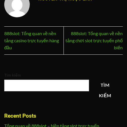
888slot: Tổng quan về nền
888slot: Tổng quan về nền
tảng casino trực tuyến hàng
tảng chơi slot trực tuyến phổ
đầu
biến
Tìm kiếm
TÌM
KIẾM
Recent Posts
Tổng quan về 888slot – Nền tảng slot trực tuyến