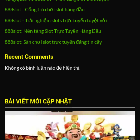
888slot - Cổng trò chơi slot hàng đầu
888slot - Trải nghiệm slots trực tuyến tuyệt vời
888slot: Nền tảng Slot Trực Tuyến Hàng Đầu
888slot: Sàn chơi slot trực tuyến đáng tin cậy
Recent Comments
Không có bình luận nào để hiển thị.
BÀI VIẾT MỚI CẬP NHẬT