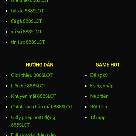
tài xỉu 888SLOT
đá gà 888SLOT
xổ số 888SLOT
tin tức 888SLOT
HƯỚNG DẪN
GAME HOT
Giới thiệu 888SLOT
Đăng ký
Liên hệ 888SLOT
Đăng nhập
Khuyến mãi 888SLOT
Nạp tiền
Chính sách bảo mật 888SLOT
Rút tiền
Giấy phép hoạt động
Tải app
888SLOT
Điều khoản điều kiện