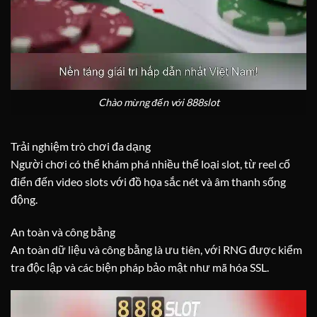
Chào mừng đến với 888slot
Trải nghiệm trò chơi đa dạng
Người chơi có thể khám phá nhiều thể loại slot, từ reel cổ
điển đến video slots với đồ họa sắc nét và âm thanh sống
động.
An toàn và công bằng
An toàn dữ liệu và công bằng là ưu tiên, với RNG được kiểm
tra độc lập và các biện pháp bảo mật như mã hóa SSL.