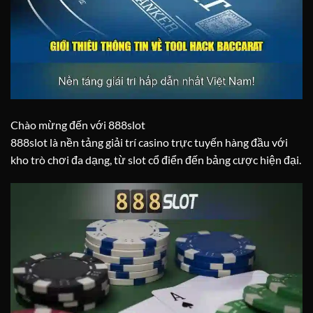
Chào mừng đến với 888slot
888slot là nền tảng giải trí casino trực tuyến hàng đầu với
kho trò chơi đa dạng, từ slot cổ điển đến bảng cược hiện đại.