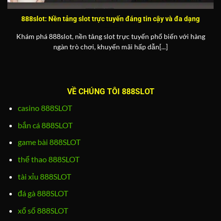
888slot: Nền tảng slot trực tuyến đáng tin cậy và đa dạng
Khám phá 888slot, nền tảng slot trực tuyến phổ biến với hàng
ngàn trò chơi, khuyến mãi hấp dẫn[...]
VỀ CHÚNG TÔI 888SLOT
casino 888SLOT
bắn cá 888SLOT
game bài 888SLOT
thể thao 888SLOT
tài xỉu 888SLOT
đá gà 888SLOT
xổ số 888SLOT