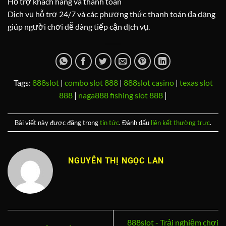
Hỗ trợ khách hàng và thanh toán
Dịch vụ hỗ trợ 24/7 và các phương thức thanh toán đa dạng
giúp người chơi dễ dàng tiếp cận dịch vụ.
Tags:
888slot
|
combo slot 888
|
888slot casino
|
texas slot
888
|
naga888 fishing slot 888
|
Bài viết này được đăng trong
tin tức
. Đánh dấu
liên kết thường trực
.
NGUYỄN THỊ NGỌC LAN
888slot - Trải nghiệm chơi