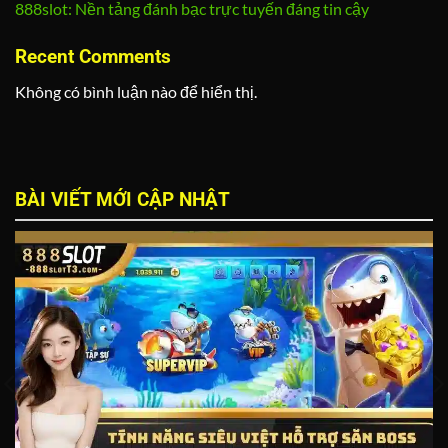
888slot: Nền tảng đánh bạc trực tuyến đáng tin cậy
Recent Comments
Không có bình luận nào để hiển thị.
BÀI VIẾT MỚI CẬP NHẬT