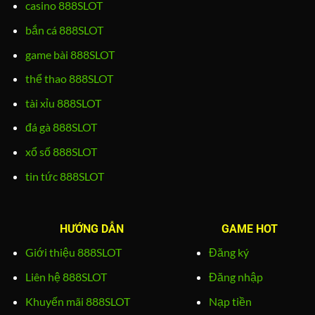
casino 888SLOT
bắn cá 888SLOT
game bài 888SLOT
thể thao 888SLOT
tài xỉu 888SLOT
đá gà 888SLOT
xổ số 888SLOT
tin tức 888SLOT
HƯỚNG DẪN
GAME HOT
Giới thiệu 888SLOT
Đăng ký
Liên hệ 888SLOT
Đăng nhập
Khuyến mãi 888SLOT
Nạp tiền