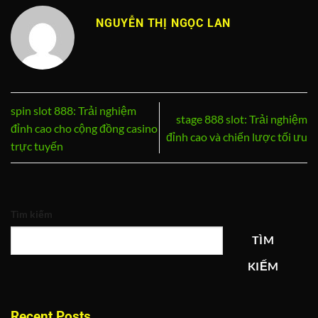
NGUYỄN THỊ NGỌC LAN
spin slot 888: Trải nghiệm
stage 888 slot: Trải nghiệm
đỉnh cao cho cộng đồng casino
đỉnh cao và chiến lược tối ưu
trực tuyến
Tìm kiếm
TÌM
KIẾM
Recent Posts