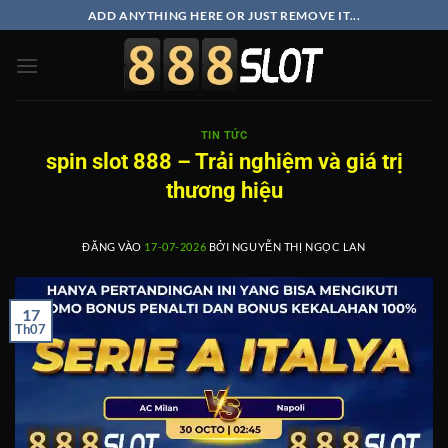
Bỏ
ADD ANYTHING HERE OR JUST REMOVE IT...
qua
nội
dung
TIN TỨC
spin slot 888 – Trải nghiệm và giá trị
thương hiệu
ĐĂNG VÀO
17-07-2026
BỞI
NGUYỄN THỊ NGỌC LAN
17
Th07