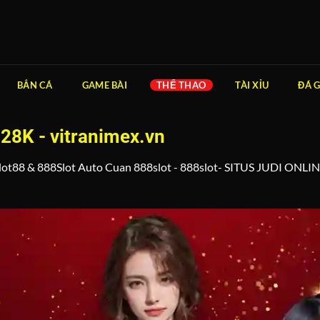
BẮN CÁ
GAME BÀI
THỂ THAO
TÀI XỈU
ĐÁ 
128K - vitranimex.vn
Slot88 & 888Slot Auto Cuan 888slot - 888slot- SITUS JUDI ONLINE