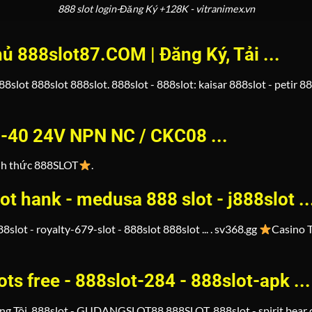
888 slot login-Đăng Ký +128K - vitranimex.vn
 888slot87.COM | Đăng Ký, Tải ...
888slot 888slot 888slot. 888slot - 888slot: kaisar 888slot - petir 8
40 24V NPN NC / CKC08 ...
nh thức 888SLOT
.
lot hank - medusa 888 slot - j888slot ..
8slot - royalty-679-slot - 888slot 888slot ... . sv368.gg
Casino T
lots free - 888slot-284 - 888slot-apk ...
úng Tôi. 888slot - GUDANGSLOT88 888SLOT. 888slot - spirit bear