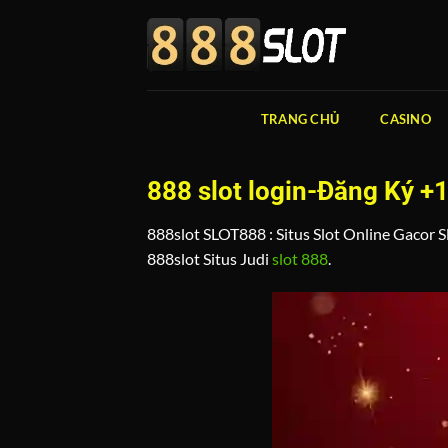
Bỏ
qua
nội
dung
TRANG CHỦ
CASINO
888 slot login-Đăng Ký +
888slot SLOT888 : Situs Slot Online Gacor 
888slot Situs Judi
slot 888
.