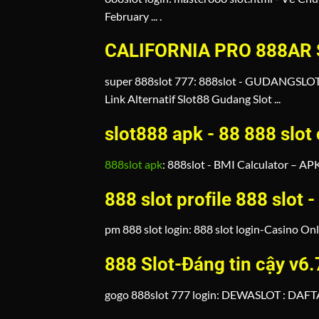
February ... .
CALIFORNIA PRO 888AR 
super 888slot 777: 888slot - GUDANGSLOT88 
Link Alternatif Slot88 Gudang Slot ...
slot888 apk - 88 888 slot 
888slot apk
: 888slot - BMI Calculator – AP
888 slot profile 888 slot -
pm 888 slot login: 888 slot login-Casino Onl
888 Slot-Đáng tin cậy v6.
gogo 888slot 777 login: DEWASLOT : DAF