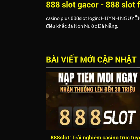
888 slot gacor - 888 slot
casino plus 888slot login: HUYNH NGUYỄN 
điêu khắc đá Non Nước Đà Nẵng.
BÀI VIẾT MỚI CẬP NHẬT
g casino trực
888slot: Trải nghiệm casino trực tuy