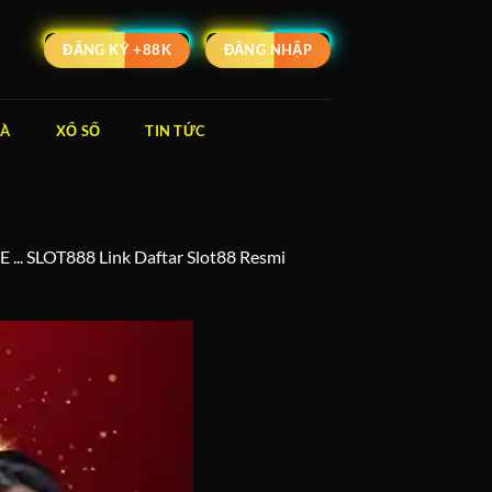
ĐĂNG KÝ +88K
ĐĂNG NHẬP
GÀ
XỔ SỐ
TIN TỨC
 ... SLOT888 Link Daftar Slot88 Resmi