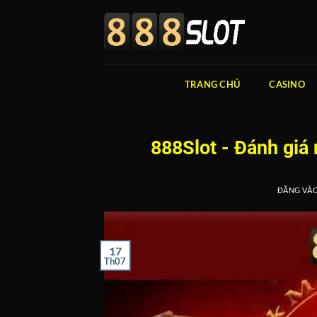
Bỏ
qua
nội
dung
TRANG CHỦ
CASINO
888Slot - Đánh giá 
ĐĂNG VÀ
17
Th07