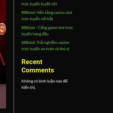
trực tuyến tuyệt vời
888slot: Nền tảng casino slot
trực tuyến nổi bật
888slot - Cổng game slot trực
tuyến hàng đầu
888slot: Trải nghiệm casino
trực tuyến an toàn và thú vị
Recent
Comments
Không có bình luận nào để
hiển thị.