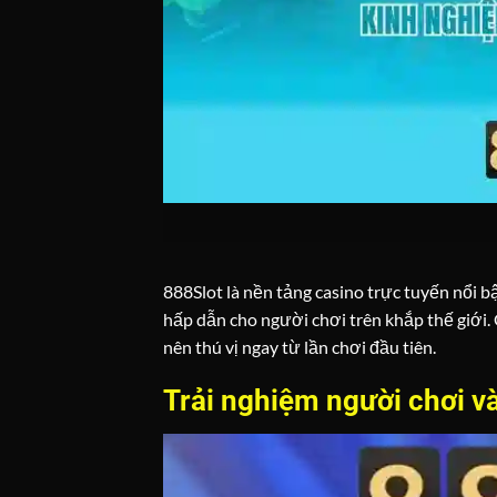
888Slot là nền tảng casino trực tuyến nổi bậ
hấp dẫn cho người chơi trên khắp thế giới.
nên thú vị ngay từ lần chơi đầu tiên.
Trải nghiệm người chơi và