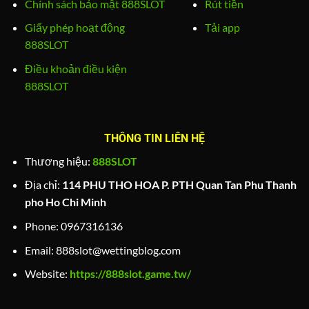
Chính sách bảo mật 888SLOT
Rút tiền
Giấy phép hoạt động
Tải app
888SLOT
Điều khoản điều kiện
888SLOT
THÔNG TIN LIÊN HỆ
Thương hiệu:
888SLOT
Địa chỉ:
114 PHU THO HOA P. PTH Quan Tan Phu Thanh
pho Ho Chi Minh
Phone:
0967316136
Email:
888slot@wettingblog.com
Website:
https://888slot.game.tw/