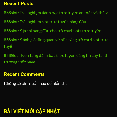
Recent Posts
888slot: Trải nghiệm đánh bạc trực tuyến an toàn và thú vị
888slot: Trải nghiệm slot trực tuyến hàng đầu
888slot: Địa chỉ hàng đầu cho trò chơi slots trực tuyến
888slot: Đánh giá tổng quan về nền tảng trò chơi slot trực
tuyến
888Slot - Nền tảng đánh bạc trực tuyến đáng tin cậy tại thị
trường Việt Nam
Recent Comments
Không có bình luận nào để hiển thị.
BÀI VIẾT MỚI CẬP NHẬT