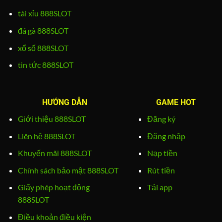
tài xỉu 888SLOT
đá gà 888SLOT
xổ số 888SLOT
tin tức 888SLOT
HƯỚNG DẪN
GAME HOT
Giới thiệu 888SLOT
Đăng ký
Liên hệ 888SLOT
Đăng nhập
Khuyến mãi 888SLOT
Nạp tiền
Chính sách bảo mật 888SLOT
Rút tiền
Giấy phép hoạt động
Tải app
888SLOT
Điều khoản điều kiện