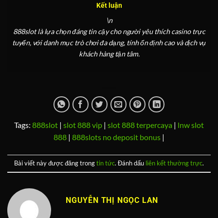
Kết luận
\n
888slot là lựa chọn đáng tin cậy cho người yêu thích casino trực
tuyến, với danh mục trò chơi đa dạng, tính ổn định cao và dịch vụ
khách hàng tận tâm.
Tags:
888slot
|
slot 888 vip
|
slot 888 terpercaya
|
lnw slot
888
|
888slots no deposit bonus
|
Bài viết này được đăng trong
tin tức
. Đánh dấu
liên kết thường trực
.
NGUYỄN THỊ NGỌC LAN