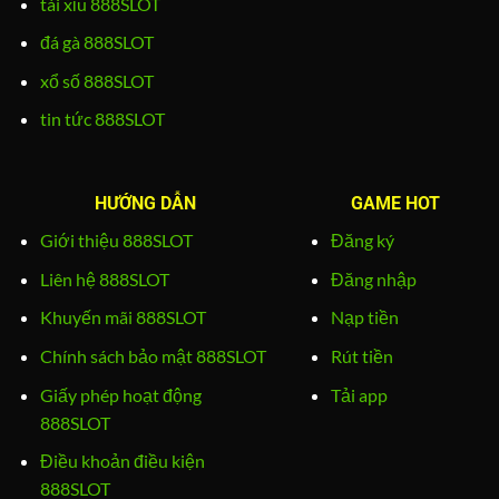
tài xỉu 888SLOT
đá gà 888SLOT
xổ số 888SLOT
tin tức 888SLOT
HƯỚNG DẪN
GAME HOT
Giới thiệu 888SLOT
Đăng ký
Liên hệ 888SLOT
Đăng nhập
Khuyến mãi 888SLOT
Nạp tiền
Chính sách bảo mật 888SLOT
Rút tiền
Giấy phép hoạt động
Tải app
888SLOT
Điều khoản điều kiện
888SLOT