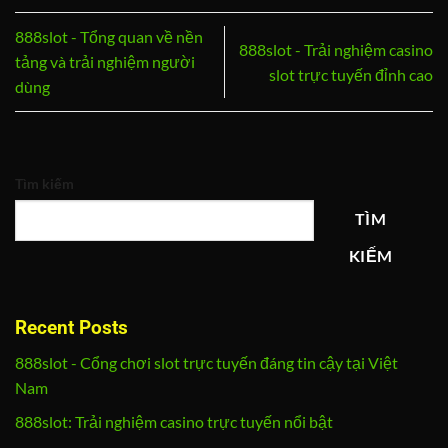
888slot - Tổng quan về nền
888slot - Trải nghiệm casino
tảng và trải nghiệm người
slot trực tuyến đỉnh cao
dùng
Tìm kiếm
TÌM
KIẾM
Recent Posts
888slot - Cổng chơi slot trực tuyến đáng tin cậy tại Việt
Nam
888slot: Trải nghiệm casino trực tuyến nổi bật