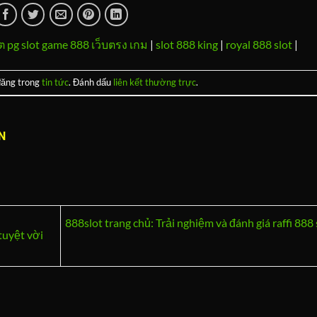
ต pg slot game 888 เว็บตรง เกม
|
slot 888 king
|
royal 888 slot
|
đăng trong
tin tức
. Đánh dấu
liên kết thường trực
.
N
888slot trang chủ: Trải nghiệm và đánh giá raffi 888 
tuyệt vời