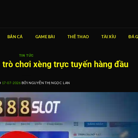
BẮN CÁ
GAME BÀI
THỂ THAO
TÀI XỈU
ĐÁ 
TIN TỨC
 trò chơi xèng trực tuyến hàng đầu
O
17-07-2026
BỞI
NGUYỄN THỊ NGỌC LAN