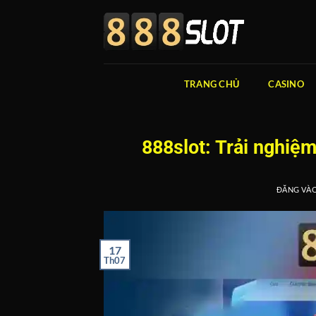
Bỏ
qua
nội
dung
TRANG CHỦ
CASINO
888slot: Trải nghiệm
ĐĂNG VÀ
17
Th07