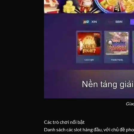
Giao
Các trò chơi nổi bật
Danh sách các slot hàng đầu, với chủ đề ph