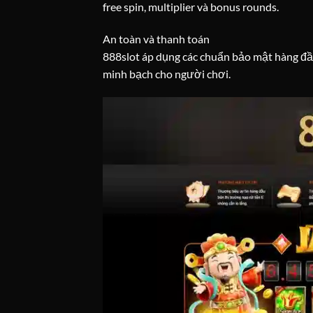
free spin, multiplier và bonus rounds.
An toàn và thanh toán
888slot áp dụng các chuẩn bảo mật hàng đầ
minh bạch cho người chơi.