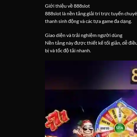
Giới thiệu về 888slot
888slot là nền tảng giải trí trực tuyến chuy
thanh sinh động và các tựa game đa dạng.
Giao diện và trải nghiệm người dùng
Nền tảng này được thiết kế tối giản, dễ điều
bị và tốc độ tải nhanh.