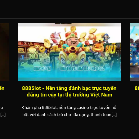
ến
888Slot - Nền tảng đánh bạc trực tuyến
8
đáng tin cậy tại thị trường Việt Nam
no
Khám phá 888Slot, nền tảng casino trực tuyến nổi
..]
bật với danh sách trò chơi đa dạng, thanh toán[...]