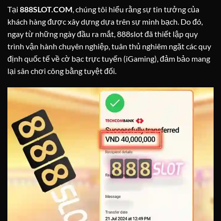
Tại
888SLOT.COM
, chúng tôi hiểu rằng sự tin tưởng của
khách hàng được xây dựng dựa trên sự minh bạch. Do đó,
ngay từ những ngày đầu ra mắt, 888slot đã thiết lập quy
trình vận hành chuyên nghiệp, tuân thủ nghiêm ngặt các quy
định quốc tế về cờ bạc trực tuyến (iGaming), đảm bảo mang
lại sân chơi công bằng tuyệt đối.