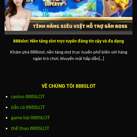
888slot: Nền tảng slot trực tuyến đáng tin cậy và đa dạng
Khám phá 888slot, nền tảng slot trực tuyến phổ biến với hàng
ngàn trò chơi, khuyến mãi hấp dẫn[...]
VỀ CHÚNG TÔI 888SLOT
casino 888SLOT
bắn cá 888SLOT
game bài 888SLOT
thể thao 888SLOT