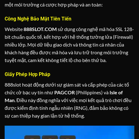
một môi trường cá cược hợp pháp và an toàn:
Công Nghệ Bảo Mật Tiên Tiến
Website
888SLOT.COM
sử dụng công nghệ mã hóa SSL 128-
bit chuẩn quốc tế, kết hợp với hệ thống tường lửa (Firewall)
nhiều lớp. Mọi dữ liệu giao dịch và thông tin cá nhân của
khách hàng đều được mã hóa và lưu trữ trong môi trường
tuyệt mật, cam kết không tiết lộ cho bên thứ ba.
Giấy Phép Hợp Pháp
888slot hoạt động dưới sự giám sát và cấp phép của các tổ
chức cờ bạc uy tín như
PAGCOR
(Philippines) và
Isle of
Man
. Điều này đồng nghĩa với việc mọi kết quả trò chơi đều
được kiểm định tính ngẫu nhiên (RNG), đảm bảo không có
sự can thiệp hay gian lận từ hệ thống.